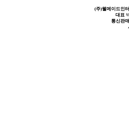
(주)웰메이드인
대표
박
통신판